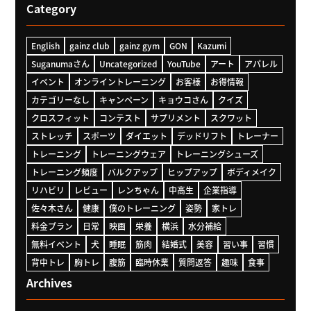
Category
English
gainz club
gainz gym
GON
Kazumi
Suganumaさん
Uncategorized
YouTube
アート
アパレル
イベント
オンライントレーニング
お客様
お得情報
カテゴリーなし
キャンペーン
キョウコさん
クイズ
クロスフィット
コンテスト
サプリメント
スクワット
ストレッチ
スポーツ
ダイエット
デッドリフト
トレーナー
トレーニング
トレーニングウェア
トレーニングシューズ
トレーニング頻度
バルクアップ
ヒップアップ
ボディメイク
リハビリ
レビュー
レンちゃん
中高生
企業指導
佐々木さん
健康
僕のトレーニング
姿勢
家トレ
料金プラン
日常
映画
栄養
横浜
水分補給
無料イベント
犬
睡眠
筋肉
結婚式
美容
習い事
習慣
背中トレ
胸トレ
腹筋
臨時休業
質問返答
趣味
食事
Archives