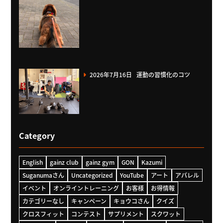
2026年7月16日
運動の習慣化のコツ
Category
English
gainz club
gainz gym
GON
Kazumi
Suganumaさん
Uncategorized
YouTube
アート
アパレル
イベント
オンライントレーニング
お客様
お得情報
カテゴリーなし
キャンペーン
キョウコさん
クイズ
クロスフィット
コンテスト
サプリメント
スクワット