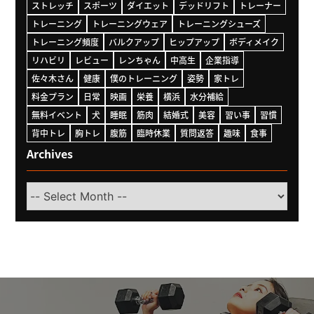
ストレッチ
スポーツ
ダイエット
デッドリフト
トレーナー
トレーニング
トレーニングウェア
トレーニングシューズ
トレーニング頻度
バルクアップ
ヒップアップ
ボディメイク
リハビリ
レビュー
レンちゃん
中高生
企業指導
佐々木さん
健康
僕のトレーニング
姿勢
家トレ
料金プラン
日常
映画
栄養
横浜
水分補給
無料イベント
犬
睡眠
筋肉
結婚式
美容
習い事
習慣
背中トレ
胸トレ
腹筋
臨時休業
質問返答
趣味
食事
Archives
Select
Month