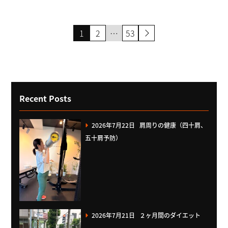
投
1
2
…
53
稿
の
ペ
ー
Recent Posts
ジ
2026年7月22日
肩周りの健康（四十肩、
送
五十肩予防）
り
2026年7月21日
２ヶ月間のダイエット