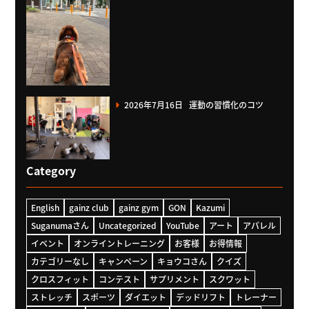
2026年7月16日
運動の習慣化のコツ
Category
English
gainz club
gainz gym
GON
Kazumi
Suganumaさん
Uncategorized
YouTube
アート
アパレル
イベント
オンライントレーニング
お客様
お得情報
カテゴリーなし
キャンペーン
キョウコさん
クイズ
クロスフィット
コンテスト
サプリメント
スクワット
ストレッチ
スポーツ
ダイエット
デッドリフト
トレーナー