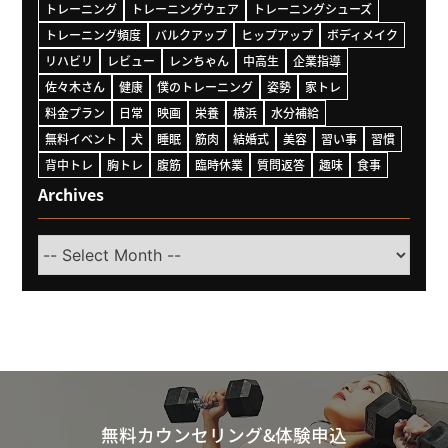
トレーニング
トレーニングウェア
トレーニングシューズ
トレーニング頻度
バルクアップ
ヒップアップ
ボディメイク
リハビリ
レビュー
レンちゃん
中高生
企業指導
佐々木さん
健康
僕のトレーニング
姿勢
家トレ
料金プラン
日常
映画
栄養
横浜
水分補給
無料イベント
犬
睡眠
筋肉
結婚式
美容
習い事
習慣
背中トレ
胸トレ
腹筋
臨時休業
質問返答
趣味
食事
Archives
Select
Month
無料カウンセリング&体験申込