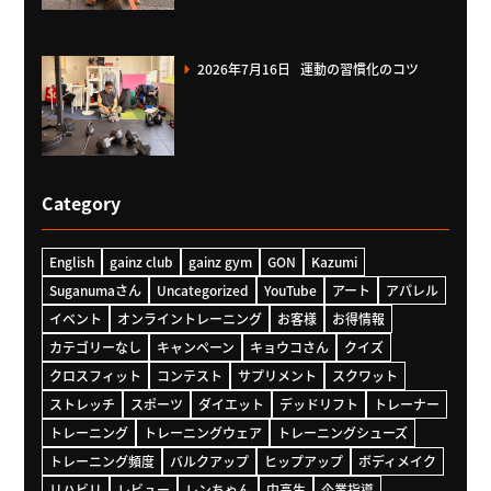
2026年7月16日
運動の習慣化のコツ
Category
English
gainz club
gainz gym
GON
Kazumi
Suganumaさん
Uncategorized
YouTube
アート
アパレル
イベント
オンライントレーニング
お客様
お得情報
カテゴリーなし
キャンペーン
キョウコさん
クイズ
クロスフィット
コンテスト
サプリメント
スクワット
ストレッチ
スポーツ
ダイエット
デッドリフト
トレーナー
トレーニング
トレーニングウェア
トレーニングシューズ
トレーニング頻度
バルクアップ
ヒップアップ
ボディメイク
リハビリ
レビュー
レンちゃん
中高生
企業指導