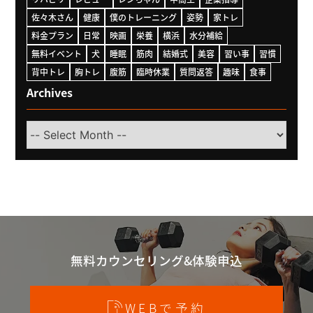
佐々木さん
健康
僕のトレーニング
姿勢
家トレ
料金プラン
日常
映画
栄養
横浜
水分補給
無料イベント
犬
睡眠
筋肉
結婚式
美容
習い事
習慣
背中トレ
胸トレ
腹筋
臨時休業
質問返答
趣味
食事
Archives
Select
Month
無料カウンセリング&体験申込
WEBで予約