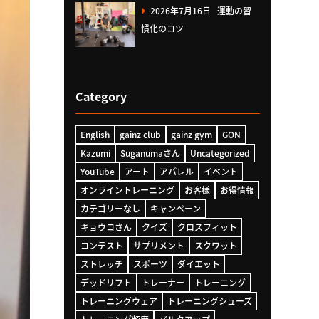
2026年7月16日
運動の習
慣化のコツ
Category
English
gainz club
gainz gym
GON
Kazumi
Suganumaさん
Uncategorized
YouTube
アート
アパレル
イベント
オンライントレーニング
お客様
お得情報
カテゴリーなし
キャンペーン
キョウコさん
クイズ
クロスフィット
コンテスト
サプリメント
スクワット
ストレッチ
スポーツ
ダイエット
デッドリフト
トレーナー
トレーニング
トレーニングウェア
トレーニングシューズ