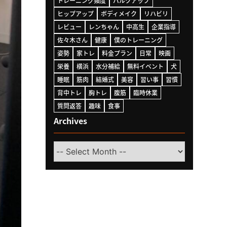
トレーニング頻度
バルクアップ
ヒップアップ
ボディメイク
リハビリ
レビュー
レンちゃん
中高生
企業指導
佐々木さん
健康
僕のトレーニング
姿勢
家トレ
料金プラン
日常
映画
栄養
横浜
水分補給
無料イベント
犬
睡眠
筋肉
結婚式
美容
習い事
習慣
背中トレ
胸トレ
腹筋
臨時休業
質問返答
趣味
食事
Archives
Select
Month