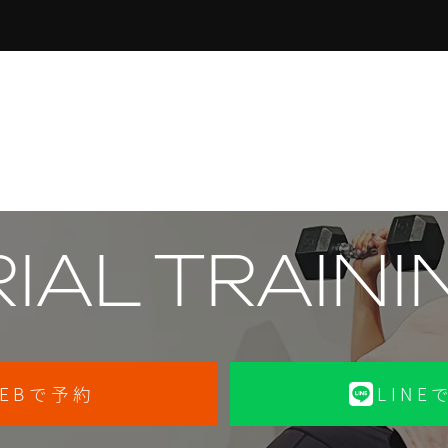
RIAL TRAINI
EBで予約
LINE