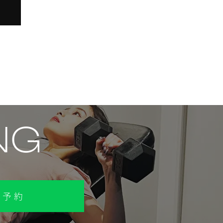
NG
で予約