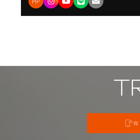
HP
T
W