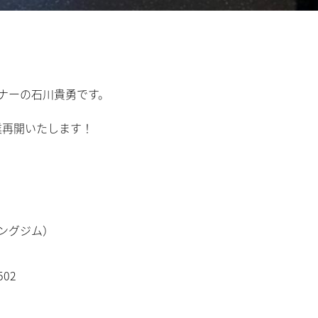
ーナーの石川貴勇です。
業再開いたします！
！
ニングジム）
02