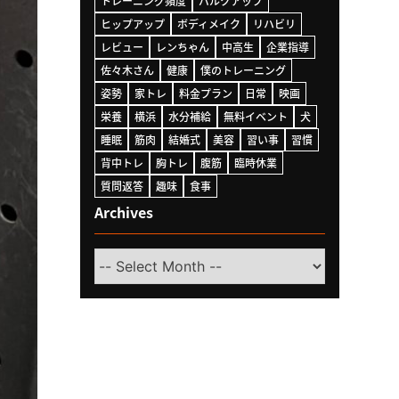
トレーニング頻度
バルクアップ
ヒップアップ
ボディメイク
リハビリ
レビュー
レンちゃん
中高生
企業指導
佐々木さん
健康
僕のトレーニング
姿勢
家トレ
料金プラン
日常
映画
栄養
横浜
水分補給
無料イベント
犬
睡眠
筋肉
結婚式
美容
習い事
習慣
背中トレ
胸トレ
腹筋
臨時休業
質問返答
趣味
食事
Archives
Select
Month