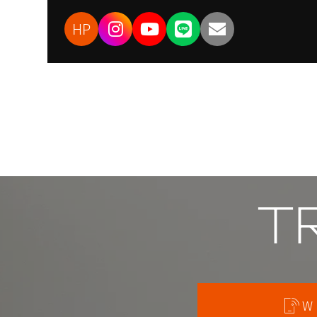
HP
T
W