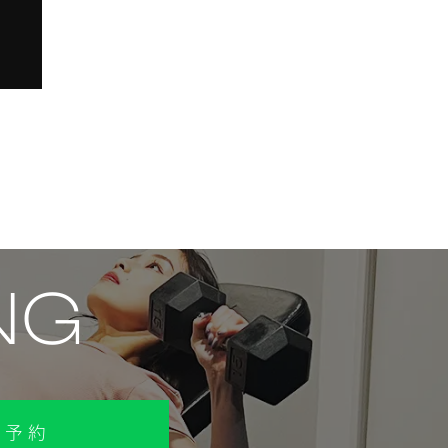
NG
で予約