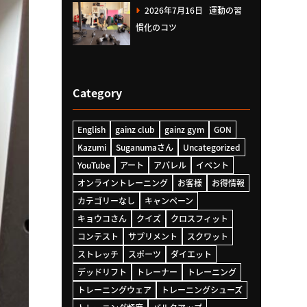
2026年7月16日
運動の習
慣化のコツ
Category
English
gainz club
gainz gym
GON
Kazumi
Suganumaさん
Uncategorized
YouTube
アート
アパレル
イベント
オンライントレーニング
お客様
お得情報
カテゴリーなし
キャンペーン
キョウコさん
クイズ
クロスフィット
コンテスト
サプリメント
スクワット
ストレッチ
スポーツ
ダイエット
デッドリフト
トレーナー
トレーニング
トレーニングウェア
トレーニングシューズ