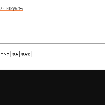
588kd4KQ5uTw
ーニング
横浜
横浜駅