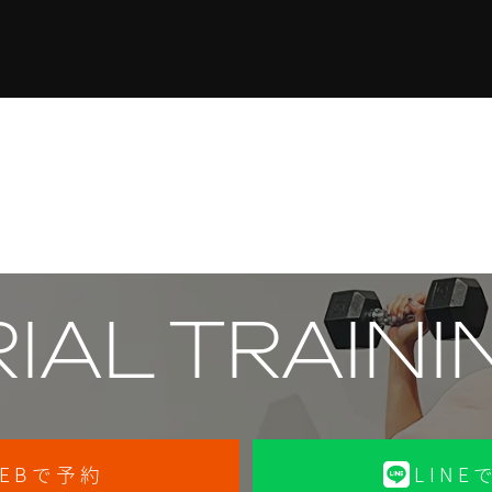
RIAL TRAINI
EBで予約
LINE