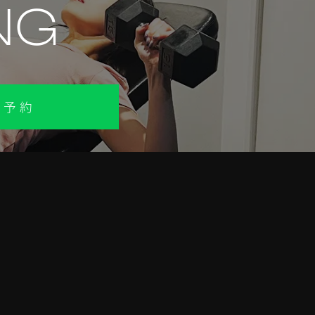
NG
で予約