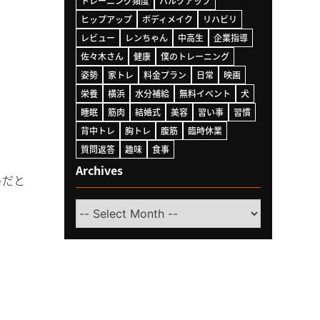
トレーニング頻度
バルクアップ
ヒップアップ
ボディメイク
リハビリ
レビュー
レンちゃん
中高生
企業指導
佐々木さん
健康
僕のトレーニング
姿勢
家トレ
料金プラン
日常
映画
栄養
横浜
水分補給
無料イベント
犬
睡眠
筋肉
結婚式
美容
習い事
習慣
背中トレ
胸トレ
腹筋
臨時休業
質問返答
趣味
食事
Archives
ト
だと
Select
Month