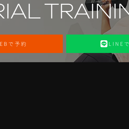
RIAL TRAINI
EBで予約
LINE