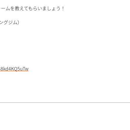
ォームを教えてもらいましょう！
ニングジム）
588kd4KQ5uTw