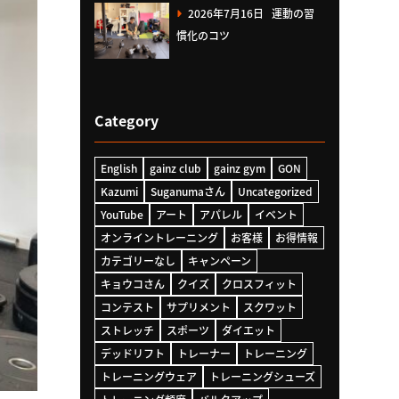
2026年7月16日
運動の習
慣化のコツ
Category
English
gainz club
gainz gym
GON
Kazumi
Suganumaさん
Uncategorized
YouTube
アート
アパレル
イベント
オンライントレーニング
お客様
お得情報
カテゴリーなし
キャンペーン
キョウコさん
クイズ
クロスフィット
コンテスト
サプリメント
スクワット
ストレッチ
スポーツ
ダイエット
デッドリフト
トレーナー
トレーニング
トレーニングウェア
トレーニングシューズ