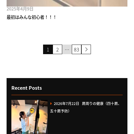
2025年4月9日
最初はみんな初心者！！！
投
1
2
…
83
稿
の
ペ
ー
Recent Posts
ジ
2026年7月22日
肩周りの健康（四十肩、
送
五十肩予防）
り