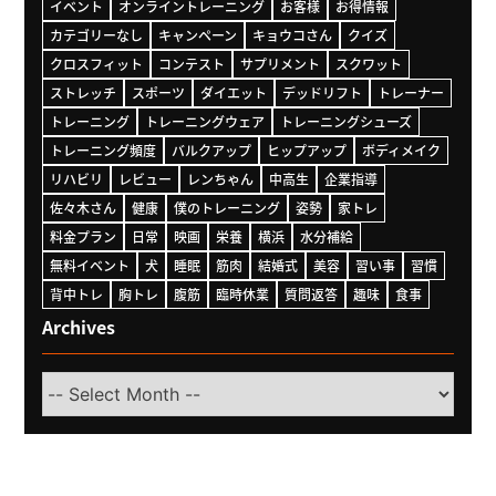
イベント
オンライントレーニング
お客様
お得情報
カテゴリーなし
キャンペーン
キョウコさん
クイズ
クロスフィット
コンテスト
サプリメント
スクワット
ストレッチ
スポーツ
ダイエット
デッドリフト
トレーナー
トレーニング
トレーニングウェア
トレーニングシューズ
トレーニング頻度
バルクアップ
ヒップアップ
ボディメイク
リハビリ
レビュー
レンちゃん
中高生
企業指導
佐々木さん
健康
僕のトレーニング
姿勢
家トレ
料金プラン
日常
映画
栄養
横浜
水分補給
無料イベント
犬
睡眠
筋肉
結婚式
美容
習い事
習慣
背中トレ
胸トレ
腹筋
臨時休業
質問返答
趣味
食事
Archives
Select
Month