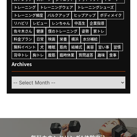
トレーニング
トレーニングウェア
トレーニングシューズ
トレーニング頻度
バルクアップ
ヒップアップ
ボディメイク
リハビリ
レビュー
レンちゃん
中高生
企業指導
佐々木さん
健康
僕のトレーニング
姿勢
家トレ
料金プラン
日常
映画
栄養
横浜
水分補給
無料イベント
犬
睡眠
筋肉
結婚式
美容
習い事
習慣
背中トレ
胸トレ
腹筋
臨時休業
質問返答
趣味
食事
Archives
Select
Month