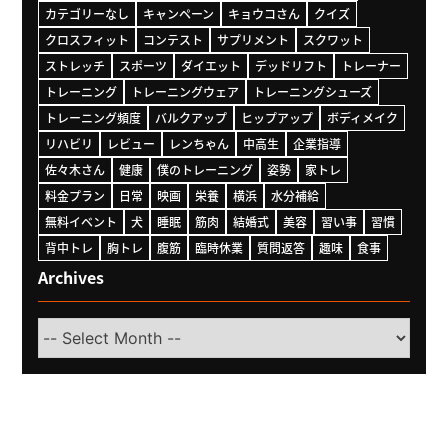
カテゴリーなし
キャンペーン
キョウコさん
クイズ
クロスフィット
コンテスト
サプリメント
スクワット
ストレッチ
スポーツ
ダイエット
デッドリフト
トレーナー
トレーニング
トレーニングウェア
トレーニングシューズ
トレーニング頻度
バルクアップ
ヒップアップ
ボディメイク
リハビリ
レビュー
レンちゃん
中高生
企業指導
佐々木さん
健康
僕のトレーニング
姿勢
家トレ
料金プラン
日常
映画
栄養
横浜
水分補給
無料イベント
犬
睡眠
筋肉
結婚式
美容
習い事
習慣
背中トレ
胸トレ
腹筋
臨時休業
質問返答
趣味
食事
Archives
Select
Month